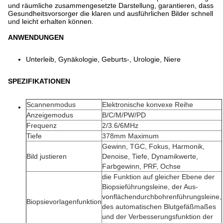
und räumliche zusammengesetzte Darstellung, garantieren, dass
Gesundheitsvorsorger die klaren und ausführlichen Bilder schnell
und leicht erhalten können.
ANWENDUNGEN
Unterleib, Gynäkologie, Geburts-, Urologie, Niere
SPEZIFIKATIONEN
Scannenmodus
Elektronische konvexe Reihe
Anzeigemodus
B/C/M/PW/PD
Frequenz
2/3.6/6MHz
Tiefe
378mm Maximum
Gewinn, TGC, Fokus, Harmonik,
Bild justieren
Denoise, Tiefe, Dynamikwerte,
Farbgewinn, PRF, Ochse
die Funktion auf gleicher Ebene der
Biopsieführungsleine, der Aus-
vonflächendurchbohrenführungsleine,
Biopsievorlagenfunktion
des automatischen Blutgefäßmaßes
und der Verbesserungsfunktion der