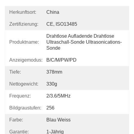
Herkunftsort:
China
Zertifizierung:
CE, ISO13485
Drahtlose Aufladende Drahtlose 
Produktname:
Ultraschall-Sonde Ultrasonications-
Sonde
Anzeigemodus:
B/C/M/PW/PD
Tiefe:
378mm
Nettogewicht:
330g
Frequenz:
2/3.6/5MHz
Bildgraustufen:
256
Farbe:
Blau Weiss
Garantie:
1-Jährig