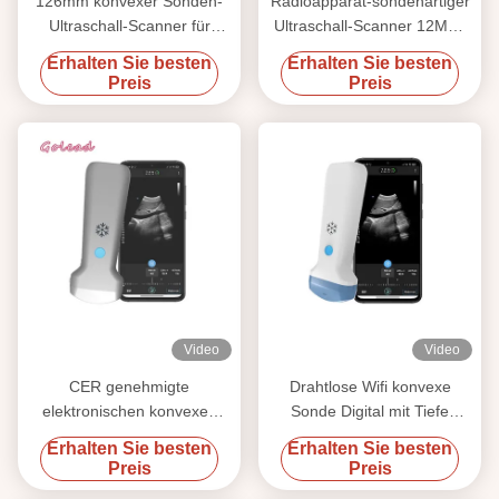
126mm konvexer Sonden-
Radioapparat-sondenartiger
Ultraschall-Scanner für
Ultraschall-Scanner 12MHz
Gefäß-MSK-Nerv
3000mAh für Iphone
Erhalten Sie besten
Erhalten Sie besten
Preis
Preis
Video
Video
CER genehmigte
Drahtlose Wifi konvexe
elektronischen konvexen
Sonde Digital mit Tiefe
Herzsonden-Ultraschall der
378mm mit 128 Elementen
Erhalten Sie besten
Erhalten Sie besten
Reihen-USG für Android
Preis
Preis