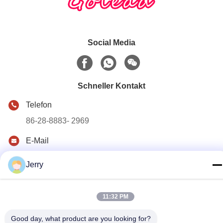
Social Media
Schneller Kontakt
Telefon
86-28-8883- 2969
E-Mail
jerry@goleadmedical.com
Jerry
Adresse
03/03/01, No.366, Nord-Hupan-Straße, neue Tianfu-Zone,
Freihandelszone Chinas (Sichuan), Chengdu, China.
11:32 PM
Good day, what product are you looking for?