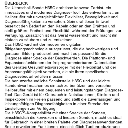
ÜBERBLICK
Die Ultraschall-Sonde H35C drahtlose konvexe Farbist- ein
innovatives und modernes Diagnose-Tool, das entworfen ist, um
Heilberufler mit unvergleichlicher Flexibilität, Beweglichkeit und
Diagnosefähigkeiten zu versehen. Sein drahtloser Entwurf
beseitigt den Bedarf an den Kabeln oder an den Drähten und
stellt größere Freiheit und Flexibilität während der Prüfungen zur
Verfügung. Zusätzlich ist das Gerät wasserdicht und macht ihn
einfach zu säubern und zu entkeimen.
Das H35C wird mit der modernen digitalen
Bildgebungstechnologie ausgerüstet, die die hochwertigen und
genauen Bilder produziert und macht es passend für die
Diagnose einer Strecke der Beschwerden. Die Plattform- und
Expansionsfunktionen der freiprogrammierbaren Datenstation
des Gerätes Gesundheitsvorsorger mit der Flexibilität und der
Anpassungsfähigkeit versehen, die sie ihren spezifischen
Diagnosebedarf erfüllen müssen.
Die benutzerfreundliche Schnittstelle H35C und der leichte
Handentwurf machen es einfach zu benützen und versehen
Heilberufler mit einem bequemen und leistungsfähigen Diagnose-
Tool. Das Gerät ist für Gebrauch in Notsituationen, Kliniken und
Inspektionen im Freien passend und stellt die zuverlässigen und
leistungsfähigen Diagnosefähigkeiten in einer Strecke der
Einstellungen zur Verfügung.
Die H35C'S-Kompatibilität mit einer Strecke der Sonden,
einschließlich die konvexen und linearen Sonden, macht es ideal
für Gebrauch in einer breiten Palette von Diagnoseanwendungen.
Seine erweiterten Funktionen, einschließlich Tupfenreduzierung