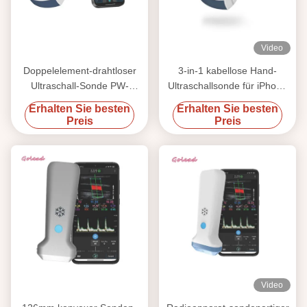
Video
Doppelelement-drahtloser
3-in-1 kabellose Hand-
Ultraschall-Sonde PW-
Ultraschallsonde für iPhone
Anzeigemodus kopf IOS 128
mit konvexer, linearer und
Erhalten Sie besten
Erhalten Sie besten
kardialer Bildgebung
Preis
Preis
Video