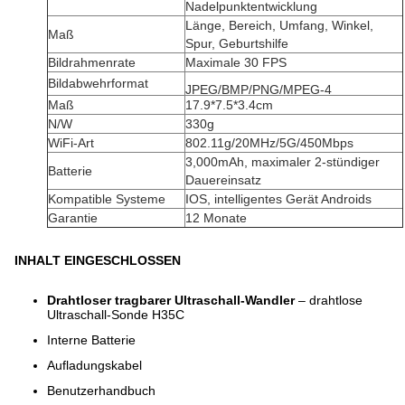
Nadelpunktentwicklung
Länge, Bereich, Umfang, Winkel,
Maß
Spur, Geburtshilfe
Bildrahmenrate
Maximale 30 FPS
Bildabwehrformat
JPEG/BMP/PNG/MPEG-4
Maß
17.9*7.5*3.4cm
N/W
330g
WiFi-Art
802.11g/20MHz/5G/450Mbps
3,000mAh, maximaler 2-stündiger
Batterie
Dauereinsatz
Kompatible Systeme
IOS, intelligentes Gerät Androids
Garantie
12 Monate
INHALT EINGESCHLOSSEN
Drahtloser tragbarer Ultraschall-Wandler
– drahtlose
Ultraschall-Sonde H35C
Interne Batterie
Aufladungskabel
Benutzerhandbuch