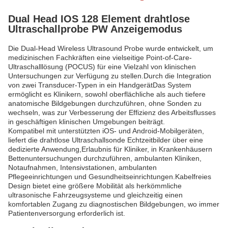
Dual Head IOS 128 Element drahtlose
Ultraschallprobe PW Anzeigemodus
Die Dual-Head Wireless Ultrasound Probe wurde entwickelt, um
medizinischen Fachkräften eine vielseitige Point-of-Care-
Ultraschalllösung (POCUS) für eine Vielzahl von klinischen
Untersuchungen zur Verfügung zu stellen.Durch die Integration
von zwei Transducer-Typen in ein HandgerätDas System
ermöglicht es Klinikern, sowohl oberflächliche als auch tiefere
anatomische Bildgebungen durchzuführen, ohne Sonden zu
wechseln, was zur Verbesserung der Effizienz des Arbeitsflusses
in geschäftigen klinischen Umgebungen beiträgt.
Kompatibel mit unterstützten iOS- und Android-Mobilgeräten,
liefert die drahtlose Ultraschallsonde Echtzeitbilder über eine
dedizierte Anwendung,Erlaubnis für Kliniker, in Krankenhäusern
Bettenuntersuchungen durchzuführen, ambulanten Kliniken,
Notaufnahmen, Intensivstationen, ambulanten
Pflegeeinrichtungen und Gesundheitseinrichtungen.Kabelfreies
Design bietet eine größere Mobilität als herkömmliche
ultrasonische Fahrzeugsysteme und gleichzeitig einen
komfortablen Zugang zu diagnostischen Bildgebungen, wo immer
Patientenversorgung erforderlich ist.