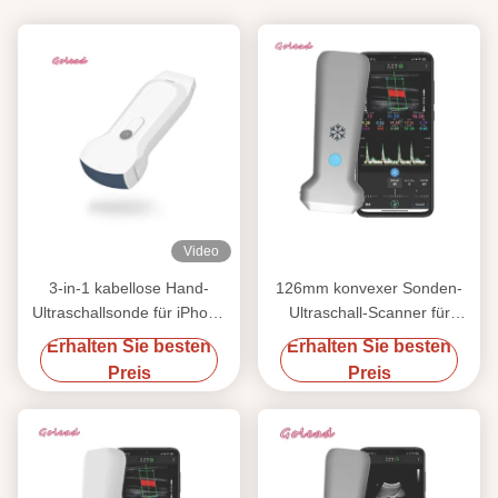
Video
3-in-1 kabellose Hand-
126mm konvexer Sonden-
Ultraschallsonde für iPhone
Ultraschall-Scanner für
mit konvexer, linearer und
Gefäß-MSK-Nerv
Erhalten Sie besten
Erhalten Sie besten
kardialer Bildgebung
Preis
Preis