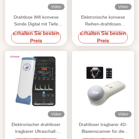
Video
Video
Drahtlose Wifi konvexe
Elektronische konvexe
Sonde Digital mit Tiefe
Reihen-drahtloses
378mm mit 128 Elementen
Ultraschall-Gerät für Handy
Erhalten Sie besten
Erhalten Sie besten
Preis
Preis
Video
Video
Elektronischer drahtloser
Drahtloser tragbarer 4D-
tragbarer Ultraschall-
Blasenscanner für die
Scanner 12MHz lineare
Urinvolumenmessung am