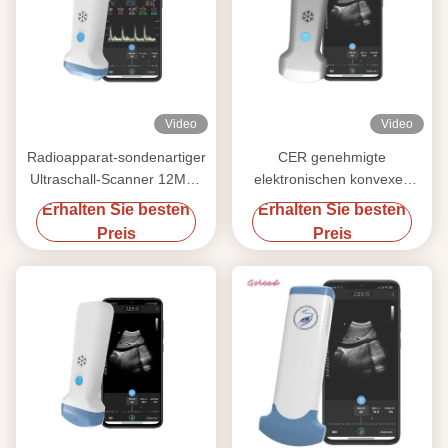
Video
Video
Radioapparat-sondenartiger
CER genehmigte
Ultraschall-Scanner 12MHz
elektronischen konvexen
3000mAh für Iphone
Herzsonden-Ultraschall der
Erhalten Sie besten
Erhalten Sie besten
Reihen-USG für Android
Preis
Preis