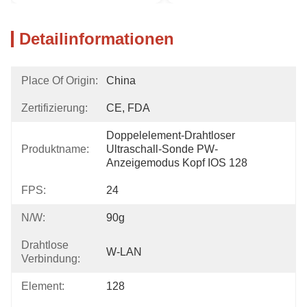
Detailinformationen
Place Of Origin:
China
Zertifizierung:
CE, FDA
Doppelelement-Drahtloser 
Produktname:
Ultraschall-Sonde PW-
Anzeigemodus Kopf IOS 128
FPS:
24
N/w:
90g
Drahtlose
W-LAN
Verbindung:
Element:
128