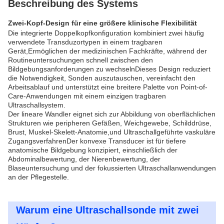
Beschreibung des Systems
Zwei-Kopf-Design für eine größere klinische Flexibilität
Die integrierte Doppelkopfkonfiguration kombiniert zwei häufig
verwendete Transduzortypen in einem tragbaren
Gerät,Ermöglichen der medizinischen Fachkräfte, während der
Routineuntersuchungen schnell zwischen den
Bildgebungsanforderungen zu wechselnDieses Design reduziert
die Notwendigkeit, Sonden auszutauschen, vereinfacht den
Arbeitsablauf und unterstützt eine breitere Palette von Point-of-
Care-Anwendungen mit einem einzigen tragbaren
Ultraschallsystem.
Der lineare Wandler eignet sich zur Abbildung von oberflächlichen
Strukturen wie peripheren Gefäßen, Weichgewebe, Schilddrüse,
Brust, Muskel-Skelett-Anatomie,und Ultraschallgeführte vaskuläre
ZugangsverfahrenDer konvexe Transducer ist für tiefere
anatomische Bildgebung konzipiert, einschließlich der
Abdominalbewertung, der Nierenbewertung, der
Blaseuntersuchung und der fokussierten Ultraschallanwendungen
an der Pflegestelle.
Warum eine Ultraschallsonde mit zwei