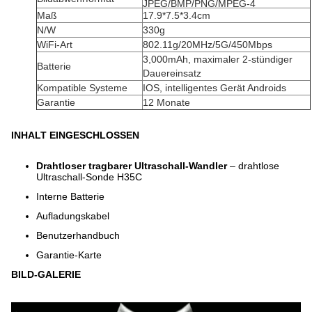
JPEG/BMP/PNG/MPEG-4
Maß
17.9*7.5*3.4cm
N/W
330g
WiFi-Art
802.11g/20MHz/5G/450Mbps
3,000mAh, maximaler 2-stündiger
Batterie
Dauereinsatz
Kompatible Systeme
IOS, intelligentes Gerät Androids
Garantie
12 Monate
INHALT EINGESCHLOSSEN
Drahtloser tragbarer Ultraschall-Wandler
– drahtlose
Ultraschall-Sonde H35C
Interne Batterie
Aufladungskabel
Benutzerhandbuch
Garantie-Karte
BILD-GALERIE