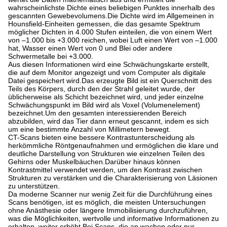
wahrscheinlichste Dichte eines beliebigen Punktes innerhalb des
gescannten Gewebevolumens.Die Dichte wird im Allgemeinen in
Hounsfield-Einheiten gemessen, die das gesamte Spektrum
möglicher Dichten in 4.000 Stufen einteilen, die von einem Wert
von –1.000 bis +3.000 reichen, wobei Luft einen Wert von –1.000
hat, Wasser einen Wert von 0 und Blei oder andere
Schwermetalle bei +3.000.
Aus diesen Informationen wird eine Schwächungskarte erstellt,
die auf dem Monitor angezeigt und vom Computer als digitale
Datei gespeichert wird.Das erzeugte Bild ist ein Querschnitt des
Teils des Körpers, durch den der Strahl geleitet wurde, der
üblicherweise als Schicht bezeichnet wird, und jeder einzelne
Schwächungspunkt im Bild wird als Voxel (Volumenelement)
bezeichnet.Um den gesamten interessierenden Bereich
abzubilden, wird das Tier dann erneut gescannt, indem es sich
um eine bestimmte Anzahl von Millimetern bewegt.
CT-Scans bieten eine bessere Kontrastunterscheidung als
herkömmliche Röntgenaufnahmen und ermöglichen die klare und
deutliche Darstellung von Strukturen wie einzelnen Teilen des
Gehirns oder Muskelbäuchen.Darüber hinaus können
Kontrastmittel verwendet werden, um den Kontrast zwischen
Strukturen zu verstärken und die Charakterisierung von Läsionen
zu unterstützen.
Da moderne Scanner nur wenig Zeit für die Durchführung eines
Scans benötigen, ist es möglich, die meisten Untersuchungen
ohne Anästhesie oder längere Immobilisierung durchzuführen,
was die Möglichkeiten, wertvolle und informative Informationen zu
erhalten, weiter erhöht.Bei Scans, die an wachen oder nur