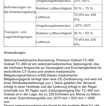
Umgebungstemperatur
10℃~40℃
Anforderungen an
Relative Luftfeuchtigkeit
30 % ~ 75 %
die Arbeitsumgebung
70 kPa bis 106
Luftdruck
kPa
Umgebungstemperatur
-20℃~55℃
Transport- und
Relative Luftfeuchtigkeit
30 % ~ 93 %
Lagerbedingungen
70 kPa bis 106
Luftdruck
kPa
Anwendungen:
Veterinärmedizinische Ausrüstung: Premium Golead TC-460
Golead TC-460 ist ein veterinärmedizinisches Spitzengerät, das
die höchsten Ansprüche an Genauigkeit und Erschwinglichkeit für
tierärztliche CT-Scans und andere medizinische
Bildgebungsverfahren erfüllt.Dieses medizinische
Bildgebungsgerät verfügt über eine CE-Zertifizierung und wird mit
einer Mindestbestellmenge von 1 Stück geliefert.Der Versand
erfolgt in einer Holzkiste und die Lieferung erfolgt in der Regel
innerhalb von 30 Tagen nach Zahlungseingang.Der TC-460 von
Golead ist in der Lage, bis zu 100 Einheiten pro Monat zu liefern,
mit einer Scanrahmengröße von 1670 mm × 810 mm × 1600
mm.
Dieses veterinärmedizinische Gerät ist die perfekte Wahl für alle,