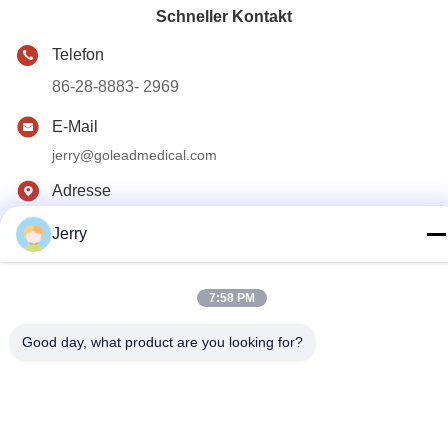
Schneller Kontakt
Telefon
86-28-8883- 2969
E-Mail
jerry@goleadmedical.com
Adresse
03/03/01, No.366, Nord-Hupan-Straße, neue Tianfu-Zone,
Jerry
Freihandelszone Chinas (Sichuan), Chengdu, China.
7:58 PM
Datenschutz-Bestimmungen
|
Sitemap
Gute Qualität Chinas Handultraschall-Scanner Lieferant.
Good day, what product are you looking for?
Copyright-© 2023-2026 Golead Medical Group Co.,Ltd . Alle
Rechte vorbehalten.