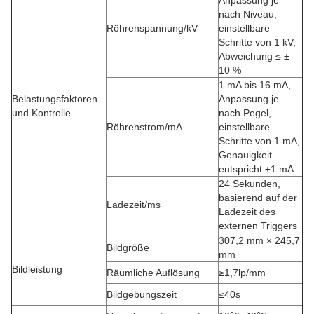
Anpassung je
nach Niveau,
Röhrenspannung/kV
einstellbare
Schritte von 1 kV,
Abweichung ≤ ±
10 %
1 mA bis 16 mA,
Belastungsfaktoren
Anpassung je
und Kontrolle
nach Pegel,
Röhrenstrom/mA
einstellbare
Schritte von 1 mA,
Genauigkeit
entspricht ±1 mA
24 Sekunden,
basierend auf der
Ladezeit/ms
Ladezeit des
externen Triggers
307,2 mm × 245,7
Bildgröße
mm
Bildleistung
Räumliche Auflösung
≥1,7lp/mm
Bildgebungszeit
≤40s