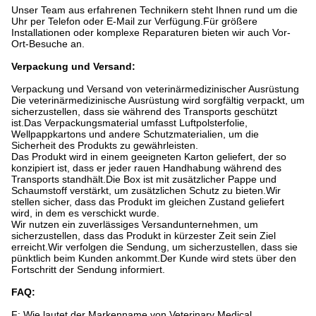
Unser Team aus erfahrenen Technikern steht Ihnen rund um die
Uhr per Telefon oder E-Mail zur Verfügung.Für größere
Installationen oder komplexe Reparaturen bieten wir auch Vor-
Ort-Besuche an.
Verpackung und Versand:
Verpackung und Versand von veterinärmedizinischer Ausrüstung
Die veterinärmedizinische Ausrüstung wird sorgfältig verpackt, um
sicherzustellen, dass sie während des Transports geschützt
ist.Das Verpackungsmaterial umfasst Luftpolsterfolie,
Wellpappkartons und andere Schutzmaterialien, um die
Sicherheit des Produkts zu gewährleisten.
Das Produkt wird in einem geeigneten Karton geliefert, der so
konzipiert ist, dass er jeder rauen Handhabung während des
Transports standhält.Die Box ist mit zusätzlicher Pappe und
Schaumstoff verstärkt, um zusätzlichen Schutz zu bieten.Wir
stellen sicher, dass das Produkt im gleichen Zustand geliefert
wird, in dem es verschickt wurde.
Wir nutzen ein zuverlässiges Versandunternehmen, um
sicherzustellen, dass das Produkt in kürzester Zeit sein Ziel
erreicht.Wir verfolgen die Sendung, um sicherzustellen, dass sie
pünktlich beim Kunden ankommt.Der Kunde wird stets über den
Fortschritt der Sendung informiert.
FAQ:
F: Wie lautet der Markenname von Veterinary Medical