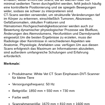
minimal sedierten Tieren durchgeführt werden, fehlt jedoch häufig
eine kontrollierte Positionierung und sie spiegeln Bewegungen
wider, sodass sie schwer zu interpretieren sind.
CT-Scans werden verwendet, um strukturelle Veränderungen tief
im Körper zu erkennen, einschließlich Tumoren, Abszessen,
Gefäßanomalien, okkulten Frakturen und
Hämatomen.Hochgeschwindigkeitsscanner werden auch zur
Bewertung dynamischer physiologischer Prozesse wie Blutfluss,
Änderungen des Atemvolumens, Herzfunktion und Darmdynamik
eingesetzt.Um die besten Ergebnisse zu erzielen, muss der
Radiologe über Kenntnisse in verschiedenen Aspekten wie
Anatomie, Physiologie, Artefakten usw. verfügen.Um aus diesen
Scans erfolgreich das Maximum an Informationen abzuleiten,
sind außerdem umfangreiche Schulungen und Erfahrung
erforderlich.
Merkmale:
Produktname: White Vet CT Scan Einphasen-DVT-Scanner
für kleine Tiere
Versorgungsfrequenz: 50 Hz
Bettgröße: 1850 mm × 550 mm × 730 mm
Farbe weiß
Scanrahmengröße: 1670 mm × 810 mm × 1600 mm