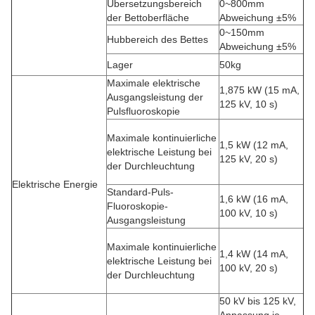
Übersetzungsbereich
0~800mm
der Bettoberfläche
Abweichung ±5%
0~150mm
Hubbereich des Bettes
Abweichung ±5%
Lager
50kg
Maximale elektrische
1,875 kW (15 mA,
Ausgangsleistung der
125 kV, 10 s)
Pulsfluoroskopie
Maximale kontinuierliche
1,5 kW (12 mA,
elektrische Leistung bei
125 kV, 20 s)
der Durchleuchtung
Elektrische Energie
Standard-Puls-
1,6 kW (16 mA,
Fluoroskopie-
100 kV, 10 s)
Ausgangsleistung
Maximale kontinuierliche
1,4 kW (14 mA,
elektrische Leistung bei
100 kV, 20 s)
der Durchleuchtung
50 kV bis 125 kV,