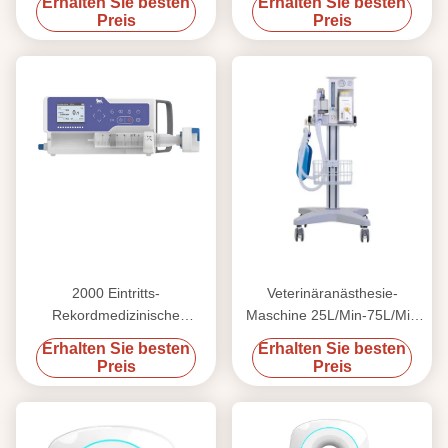
Erhalten Sie besten
Erhalten Sie besten
Veterinärmedizinischen
Preis
Preis
ausrüstung mit 5 Infusions-
Modi
2000 Eintritts-
Veterinäranästhesie-
Rekordmedizinische
Maschine 25L/Min-75L/Min
Tierarzt-
der medizinischen
Erhalten Sie besten
Erhalten Sie besten
VeterinärSpritzenpumpe 5ml
Ausrüstung O2
Preis
Preis
10ml 20ml